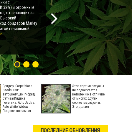
ики с
К 32%) и огромным
мол, отвечающих за
. Высокий
ход бридеров Marley
 этой гениальной
...
Бридер: Carpathians
Этот сорт марихуаны
Seeds Тип:
не подвергается
автоцветущий гибрид,
ветвлению в отличие
Сатива/Индика
от многих других
Генетика: Auto Jack х
сортов марихуаны.
Auto White Widow
Это делает
Предпочтительная
ПОСЛЕДНИЕ ОБНОВЛЕНИЯ