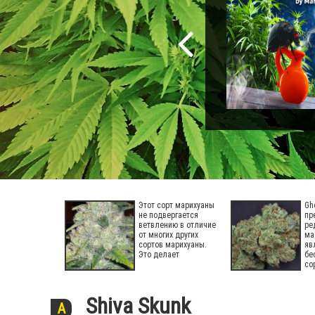
Этот сорт марихуаны
Gh
не подвергается
пр
ветвлению в отличие
ре
от многих других
ма
сортов марихуаны.
яв
Это делает
бе
со
Shiva Skunk
A