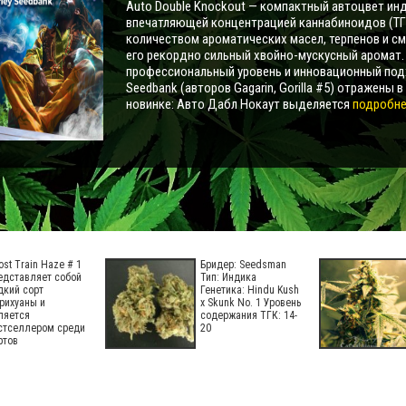
Auto Double Knockout — компактный автоцвет инд
впечатляющей концентрацией каннабиноидов (ТГ
количеством ароматических масел, терпенов и с
его рекордно сильный хвойно-мускусный аромат
профессиональный уровень и инновационный под
Seedbank (авторов Gagarin, Gorilla #5) отражены в
новинке: Авто Дабл Нокаут выделяется
подробнее
ost Train Haze # 1
Бридер: Seedsman
едставляет собой
Тип: Индика
дкий сорт
Генетика: Hindu Kush
рихуаны и
x Skunk No. 1 Уровень
ляется
содержания ТГК: 14-
стселлером среди
20
ртов