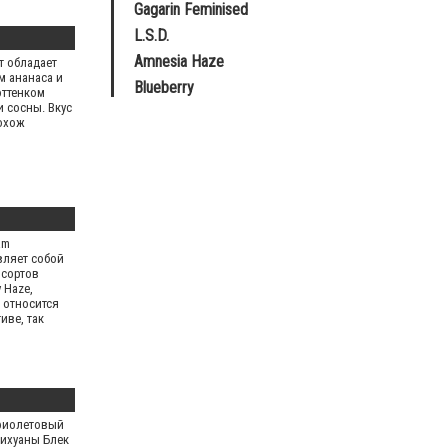
Gagarin Feminised
L.S.D.
Amnesia Haze
т обладает
м ананаса и
Blueberry
оттенком
 сосны. Вкус
охож
am
вляет собой
 сортов
y Haze,
 относится
тиве, так
фиолетовый
рихуаны Блек