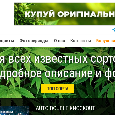
оцветы
Фотопериоды
О нас
Контакты
Бонусная
 всех известных сор
дробное описание и ф
ТОП СОРТА
AUTO DOUBLE KNOCKOUT