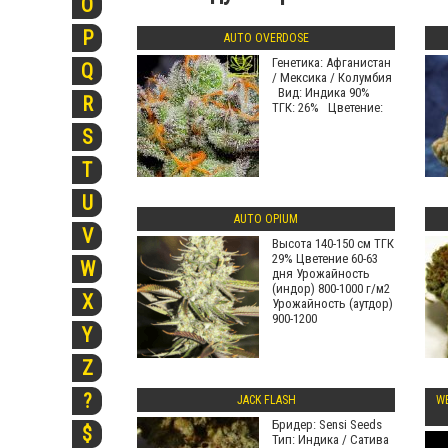
O
P
AUTO OVERDOSE
Генетика: Афганистан
Q
/ Мексика / Колумбия
Вид: Индика 90%
R
ТГК: 26% Цветение:
S
T
U
AUTO OPIUM
V
Высота 140-150 см ТГК
29% Цветение 60-63
W
дня Урожайность
(индор) 800-1000 г/м2
X
Урожайность (аутдор)
900-1200
Y
Z
?
JACK FLASH
W
Бридер: Sensi Seeds
$
Тип: Индика / Сатива