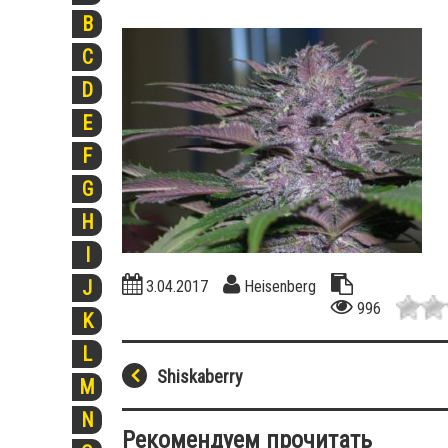
B
C
D
E
F
G
H
I
J
3.04.2017
Heisenberg
996
K
L
Shiskaberry
M
N
Рекомендуем прочитать