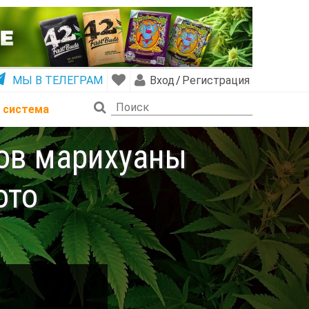
МЫ В ТЕЛЕГРАМ
Вход
/
Регистрация
 система
тов марихуаны
ото