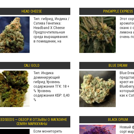
HEAD CHEESE
PINEAPPLE EXPRESS
Тип: гибрид, Индика /
Этот сор
Сатива Генетика:
аромато
Headband X Cheese
сканк с 
Предпочтительная
лимона и
среда выращивания:
очень п
в помещении, на
CALI GOLD
BLUE DREAM
Тип: Индика
Blue Dre
доминирующий
предста
гибрид Уровень
крест из
содержания ТГК: 18 +
Blueberr
% Уровень
который
содержания КБР: 0,40
как к Са
%
EEDSEEDS — ОБЗОР И ОТЗЫВЫ О МАГАЗИНЕ
BLACK OPIUM
СЕМЯН МАРИХУАНЫ
Новый 
Если мониторить
сорт ма