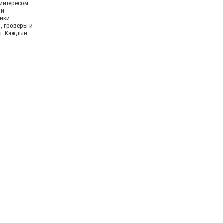
 интересом
ли
ики
, гроверы и
ы. Каждый