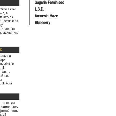
Gagarin Feminised
L.S.D.
Cabin Fever
рид, в
Amnesia Haze
м Сатива
а: Chemmando
Blueberry
byl
тительная
ыращивания:
CK
енный и
сорт
ны Alaskan
uck,
чально
ый как
ka
uck, был
тан на
130-180 см
 сатива/ 40%
Урожайность:
 г/м2