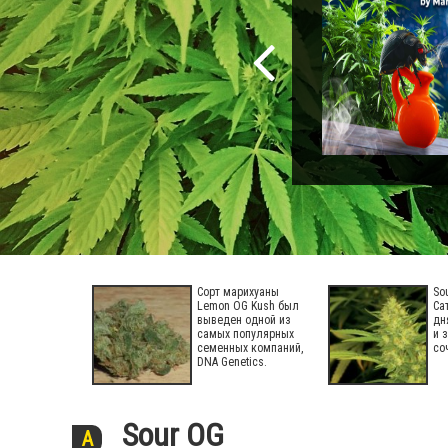
Сорт марихуаны
So
Lemon OG Kush был
Са
выведен одной из
дн
самых популярных
и 
семенных компаний,
со
DNA Genetics.
Sour OG
A