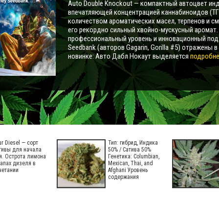
Auto Double Knockout — компактный автоцвет инд
впечатляющей концентрацией каннабиноидов (ТГ
количеством ароматических масел, терпенов и с
его рекордно сильный хвойно-мускусный аромат
профессиональный уровень и инновационный под
Seedbank (авторов Gagarin, Gorilla #5) отражены в
новинке: Авто Дабл Нокаут выделяется
подробнее
ur Diesel — сорт
Тип: гибрид, Индика
тивы для начала
50% / Сатива 50%
я. Острота лимона
Генетика: Columbian,
запах дизеля в
Mexican, Thai, and
четании
Afghani Уровень
содержания