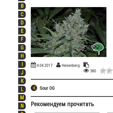
B
C
D
E
F
G
H
I
4.04.2017
Heisenberg
380
J
K
Sour OG
L
M
Рекомендуем прочитать
N