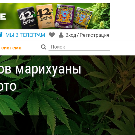
МЫ В ТЕЛЕГРАМ
Вход
/
Регистрация
 система
тов марихуаны
ото