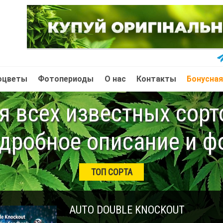
оцветы
Фотопериоды
О нас
Контакты
Бонусная
 всех известных сор
дробное описание и ф
ТОП СОРТА
AUTO DOUBLE KNOCKOUT