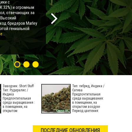
ики с
К 32%) и огромным
мол, отвечающих за
. Высокий
ход бридеров Marley
 этой гениальной
...
Заводчик: Short Stuff
Тип: гибрид, Индика /
Тип: Рудералис /
Сатива
Индика
Предпочтительная
Предпочтительная
среда выращивания:
среда выращивания :
в помещении, на
в помещении, на
открытом воздухе
открытом
Период цветения:
ПОСЛЕДНИЕ ОБНОВЛЕНИЯ