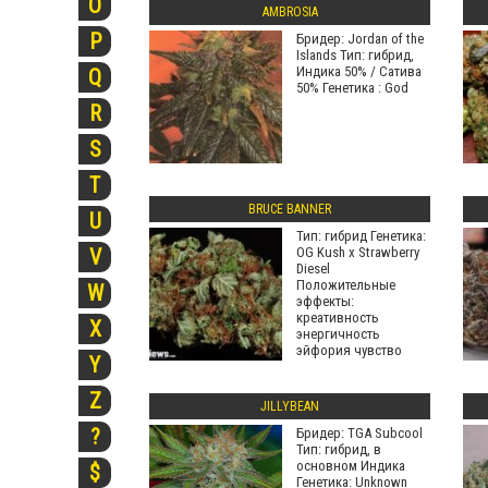
O
AMBROSIA
P
Бридер: Jordan of the
Islands Тип: гибрид,
Индика 50% / Сатива
Q
50% Генетика : God
R
S
T
BRUCE BANNER
U
Тип: гибрид Генетика:
OG Kush х Strawberry
V
Diesel
Положительные
W
эффекты:
креативность
X
энергичность
эйфория чувство
Y
благополучия
Z
JILLYBEAN
?
Бридер: TGA Subcool
Тип: гибрид, в
основном Индика
$
Генетика: Unknown