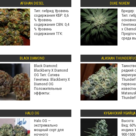
AFGHAN DIESEL
DUKE NUKEM
Тип: гибрид Уровень
Бридер: 
содержания КБР: 0,6
Тип: гиб
% Уровень
основно
содержания CBN: 0,4
Генетик
% Уровень
х Cherno
содержания ТГК:
Предпоч
среда в
BLACK DIAMOND
ALASKAN THUNDERFU
Black Diamond:
Таинств
Blackberry X Diamond
редкий 
OG Тип: Сатива
марихуа
Генетика: Blackberry X
Thunderf
Diamond OG
первона
Положительные
известн
эффекты:
Matanus
Thunderf
разрабо
HALO OG
КУБАНСКИЙ УБИЙЦА
Halo OG —
Высота: 
экстремально
Вид: 60%
мощный сорт для
индика 
ночного
900-1500